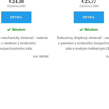
€24,18
€25,77
€19,66 bez DPH
€20,95 bez DPH
DETAIL
DETAIL
Skladom
Skladom
y mechanický stmievač - radenie
Exkluzívny dotykový stmievač - rad
1 s rámikom z tvrdeného
s panelom z tvrdeného bezpečn
bezpečnostného skla.
skla a modrým indikačným L
podsvietením.
Kód:
986/BIE
K