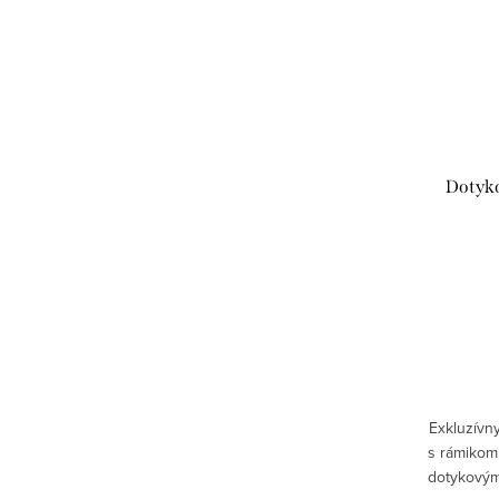
Dotyko
Exkluzívny
s rámikom
dotykovým