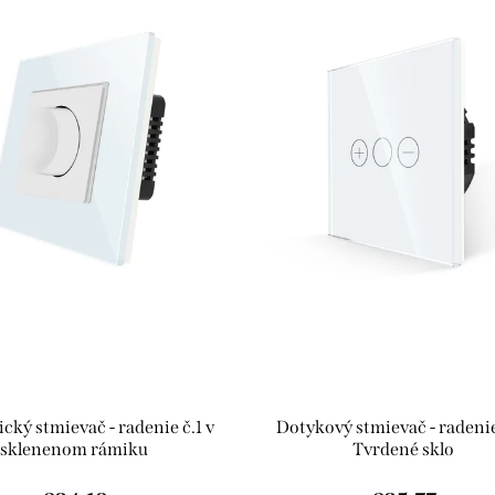
ký stmievač - radenie č.1 v
Dotykový stmievač - radenie 
sklenenom rámiku
Tvrdené sklo