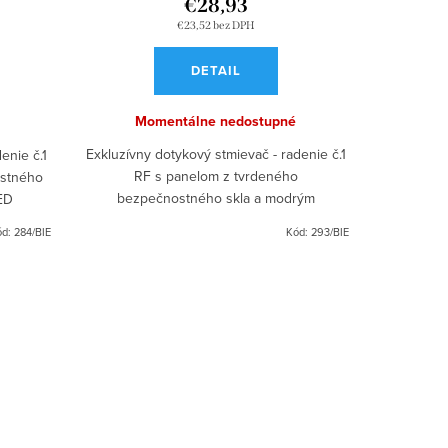
€28,93
€23,52 bez DPH
DETAIL
Momentálne nedostupné
Exkluzívny dotykový stmievač - radenie č.1
enie č.1
RF s panelom z tvrdeného
ostného
bezpečnostného skla a modrým
ED
indikačným LED podsvietením.
ód:
284/BIE
Kód:
293/BIE