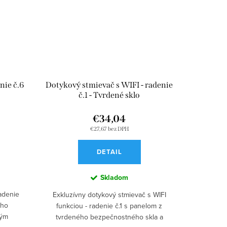
nie č.6
Dotykový stmievač s WIFI - radenie
č.1 - Tvrdené sklo
€34,04
€27,67 bez DPH
DETAIL
Skladom
radenie
Exkluzívny dotykový stmievač s WIFI
ého
funkciou - radenie č.1 s panelom z
rým
tvrdeného bezpečnostného skla a