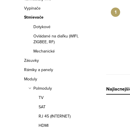
a
Vypínače
n
Stmievače
e
Dotykové
l
Ovládané na diaľku (WIFI,
ZIGBEE, RF)
Mechanické
Zásuvky
Rámiky a panely
Moduly
Polmoduly
R
Najlacnejši
TV
a
SAT
V
d
RJ 45 (INTERNET)
ý
e
HDMI