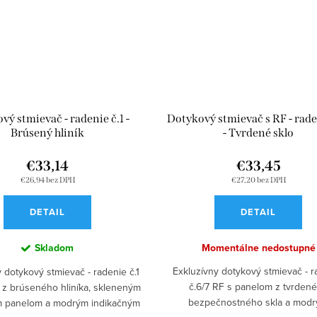
vý stmievač - radenie č.1 -
Dotykový stmievač s RF - rade
Brúsený hliník
- Tvrdené sklo
€33,14
€33,45
€26,94 bez DPH
€27,20 bez DPH
DETAIL
DETAIL
Skladom
Momentálne nedostupné
Exkluzívny dotykový stmievač - 
 dotykový stmievač - radenie č.1
č.6/7 RF s panelom z tvrden
 z brúseného hliníka, skleneným
bezpečnostného skla a mod
 panelom a modrým indikačným