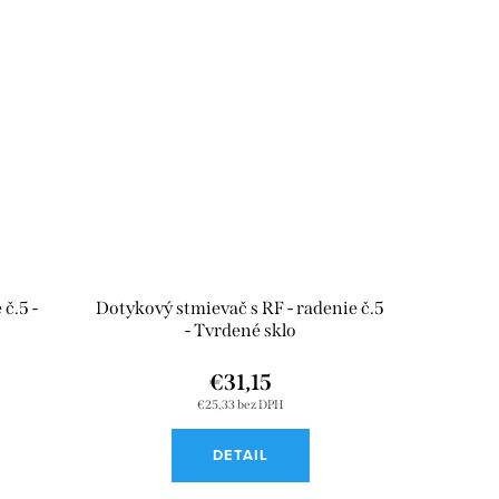
č.5 -
Dotykový stmievač s RF - radenie č.5
- Tvrdené sklo
€31,15
€25,33 bez DPH
DETAIL