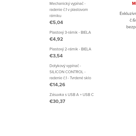
M
Mechanický vypínač -
radenie č.1 v plastovom
Exkluzív
rámiku
č.6
€5,04
bezp
Plastový 3-rámik - BIELA
ind
€4,92
Plastový 2-rámik - BIELA
€3,54
Dotykový vypínač -
SILICON CONTROL -
radenie č.1 - Tvrdené sklo
€14,26
Zásuvka s USB A + USB C
€30,37