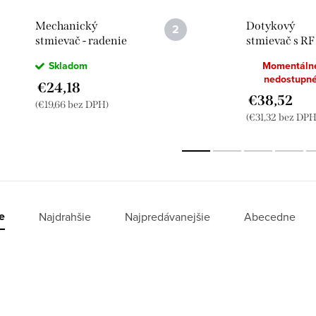
Mechanický
Dotykový
stmievač - radenie
stmievač s RF 
č.1 v sklenenom
radenie č.5 -
Skladom
Momentáln
rámiku
Brúsený hliní
nedostupn
€24,18
€38,52
(€19,66 bez DPH)
(€31,32 bez DPH
e
Najdrahšie
Najpredávanejšie
Abecedne