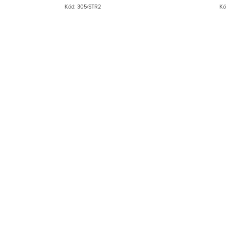
indikačným LED podsvietení
LED podsvietením.
Kód:
305/STR2
Kó