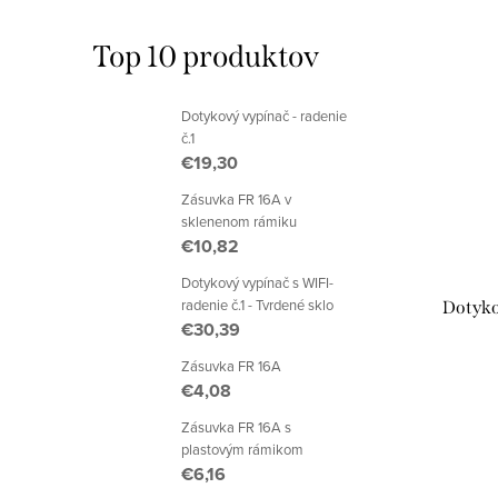
Top 10 produktov
Dotykový vypínač - radenie
č.1
€19,30
Zásuvka FR 16A v
sklenenom rámiku
€10,82
Dotykový vypínač s WIFI-
radenie č.1 - Tvrdené sklo
Dotykov
€30,39
Zásuvka FR 16A
€4,08
Zásuvka FR 16A s
plastovým rámikom
€6,16