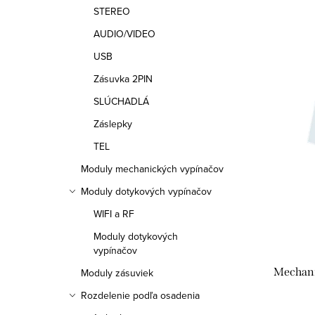
p
n
STEREO
i
AUDIO/VIDEO
i
USB
s
e
Zásuvka 2PIN
p
p
SLÚCHADLÁ
r
r
Záslepky
o
TEL
o
d
Moduly mechanických vypínačov
d
Moduly dotykových vypínačov
u
u
WIFI a RF
k
k
Moduly dotykových
t
vypínačov
t
Mechanic
Moduly zásuviek
o
o
Rozdelenie podľa osadenia
v