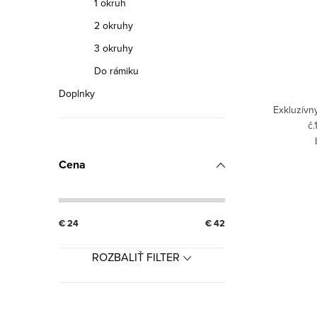
v
1 okruh
2 okruhy
3 okruhy
Do rámiku
Doplnky
Exkluzívn
č.
Cena
€
24
€
42
ROZBALIŤ FILTER