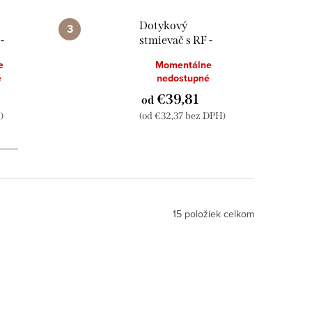
Dotykový
-
stmievač s RF -
radenie č.6 -
e
Momentálne
k
Brúsený hliník
é
nedostupné
€39,81
od
)
(od €32,37 bez DPH)
15
položiek celkom