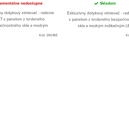
omentálne nedostupné
Skladom
ny dotykový stmievač - radenie
Exkluzívny dotykový stmievač - rad
/7 s panelom z tvrdeného
s panelom z tvrdeného bezpečn
ečnostného skla a modrým
skla a modrým indikačným L
ikačným LED podsvietením.
podsvietením.
Kód:
290/BIE
K