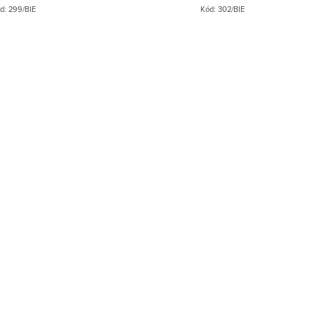
m.
indikačným LED podsvietením.
d:
299/BIE
Kód:
302/BIE