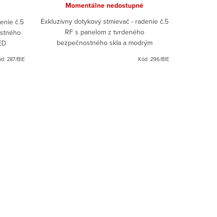
Momentálne nedostupné
Exkluzívny dotykový stmievač - radenie č.5
enie č.5
RF s panelom z tvrdeného
ostného
bezpečnostného skla a modrým
ED
indikačným LED podsvietením.
ód:
287/BIE
Kód:
296/BIE