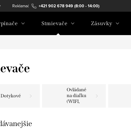
v
Reklamačný poriadok
+421 902 678 949 (8:00 - 14:00)
Alternatívne riešenie sporov
Co
pínače
Stmievače
Zásuvky
evače
Ovládané
na diaľku
Dotykové
(WIFI,
ZIGBEE,
RF)
dávanejšie