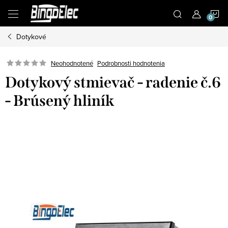
Prejsť
N
na
obsah
Dotykové
K
Podrobnosti hodnotenia
Neohodnotené
Dotykový stmievač - radenie č.6
- Brúsený hliník