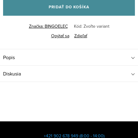
cena:
PRIDAŤ DO KOŠÍKA
Značka:
BINGOELEC
Kód:
Zvoľte variant
Opýtať sa
Zdieľať
Popis
Diskusia
Z
á
+421 902 678 949 (8:00 - 14:00)