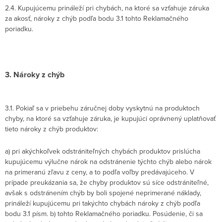
2.4. Kupujúcemu prináleží pri chybách, na ktoré sa vzťahuje záruka
za akosť, nároky z chýb podľa bodu 3.1 tohto Reklamačného
poriadku.
3. Nároky z chýb
3.1. Pokiaľ sa v priebehu záručnej doby vyskytnú na produktoch
chyby, na ktoré sa vzťahuje záruka, je kupujúci oprávnený uplatňovať
tieto nároky z chýb produktov:
a) pri akýchkoľvek odstrániteľných chybách produktov prislúcha
kupujúcemu výlučne nárok na odstránenie týchto chýb alebo nárok
na primeranú zľavu z ceny, a to podľa voľby predávajúceho. V
prípade preukázania sa, že chyby produktov sú síce odstrániteľné,
avšak s odstránením chýb by boli spojené neprimerané náklady,
prináleží kupujúcemu pri takýchto chybách nároky z chýb podľa
bodu 3.1 písm. b) tohto Reklamačného poriadku. Posúdenie, či sa