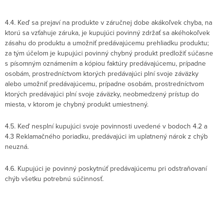
4.4. Keď sa prejaví na produkte v záručnej dobe akákoľvek chyba, na
ktorú sa vzťahuje záruka, je kupujúci povinný zdržať sa akéhokoľvek
zásahu do produktu a umožniť predávajúcemu prehliadku produktu;
za tým účelom je kupujúci povinný chybný produkt predložiť súčasne
s písomným oznámením a kópiou faktúry predávajúcemu, prípadne
osobám, prostredníctvom ktorých predávajúci plní svoje záväzky
alebo umožniť predávajúcemu, prípadne osobám, prostredníctvom
ktorých predávajúci plní svoje záväzky, neobmedzený prístup do
miesta, v ktorom je chybný produkt umiestnený.
4.5. Keď nesplní kupujúci svoje povinnosti uvedené v bodoch 4.2 a
4.3 Reklamačného poriadku, predávajúci im uplatnený nárok z chýb
neuzná.
4.6. Kupujúci je povinný poskytnúť predávajúcemu pri odstraňovaní
chýb všetku potrebnú súčinnosť.