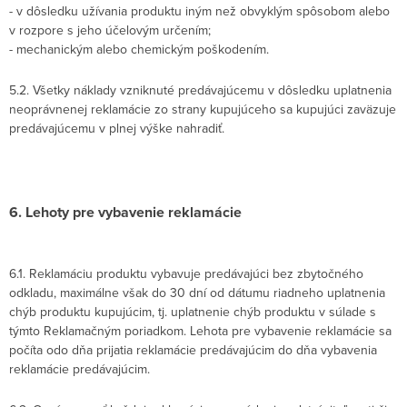
- v dôsledku užívania produktu iným než obvyklým spôsobom alebo
v rozpore s jeho účelovým určením;
- mechanickým alebo chemickým poškodením.
5.2. Všetky náklady vzniknuté predávajúcemu v dôsledku uplatnenia
neoprávnenej reklamácie zo strany kupujúceho sa kupujúci zaväzuje
predávajúcemu v plnej výške nahradiť.
6. Lehoty pre vybavenie reklamácie
6.1. Reklamáciu produktu vybavuje predávajúci bez zbytočného
odkladu, maximálne však do 30 dní od dátumu riadneho uplatnenia
chýb produktu kupujúcim, tj. uplatnenie chýb produktu v súlade s
týmto Reklamačným poriadkom. Lehota pre vybavenie reklamácie sa
počíta odo dňa prijatia reklamácie predávajúcim do dňa vybavenia
reklamácie predávajúcim.