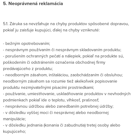
5. Neoprávnená reklamácia
5.1. Záruka sa nevzťahuje na chyby produktov spôsobené dopravou,
pokiaľ ju zaisťuje kupujúci, ďalej na chyby vzniknuté:
- bežným opotrebovaním;
- nesprávnym používaním či nesprávnym skladovaním produktu;
- porušením ochranných pečatí a nálepiek, pokiaľ na produkte sú,
poškodením či odstránením označenia obchodnej firmy
predávajúceho z produktu;
- neodborným zásahom, inštaláciou, zaobchádzaním či obsluhou;
neodborným zásahom sa rozumie tiež akékoľvek popisovanie
produktu nezmývateľnými písacími prostriedkami;
- používanie, umiestňovanie, uskladňovanie produktov v nevhodných
podmienkach pokiaľ ide o teplotu, vlhkosť, prašnosť;
- nesprávnou údržbou alebo zanedbaním potrebnej údržby;
- v dôsledku vyššej moci či nesprávnej alebo neodbornej
manipulácie;
- v dôsledku jednania (konania či zabudnutia) tretej osoby alebo
kupujúceho;