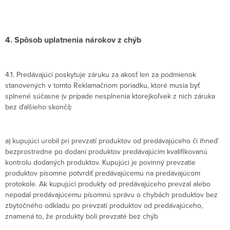
4. Spôsob uplatnenia nárokov z chýb
4.1. Predávajúci poskytuje záruku za akosť len za podmienok
stanovených v tomto Reklamačnom poriadku, ktoré musia byť
splnené súčasne (v prípade nesplnenia ktorejkoľvek z nich záruka
bez ďalšieho skončí):
a) kupujúci urobil pri prevzatí produktov od predávajúceho či ihneď
bezprostredne po dodaní produktov predávajúcim kvalifikovanú
kontrolu dodaných produktov. Kupujúci je povinný prevzatie
produktov písomne potvrdiť predávajúcemu na predávajúcom
protokole. Ak kupujúci produkty od predávajúceho prevzal alebo
nepodal predávajúcemu písomnú správu o chybách produktov bez
zbytočného odkladu po prevzatí produktov od predávajúceho,
znamená to, že produkty boli prevzaté bez chýb