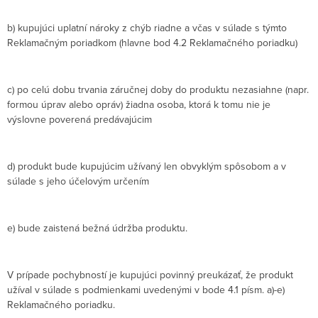
b) kupujúci uplatní nároky z chýb riadne a včas v súlade s týmto
Reklamačným poriadkom (hlavne bod 4.2 Reklamačného poriadku)
c) po celú dobu trvania záručnej doby do produktu nezasiahne (napr.
formou úprav alebo opráv) žiadna osoba, ktorá k tomu nie je
výslovne poverená predávajúcim
d) produkt bude kupujúcim užívaný len obvyklým spôsobom a v
súlade s jeho účelovým určením
e) bude zaistená bežná údržba produktu.
V prípade pochybností je kupujúci povinný preukázať, že produkt
užíval v súlade s podmienkami uvedenými v bode 4.1 písm. a)-e)
Reklamačného poriadku.