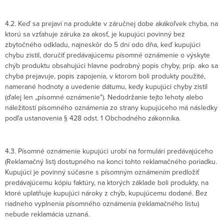
4.2. Keď sa prejaví na produkte v záručnej dobe akákoľvek chyba, na
ktorú sa vzťahuje záruka za akosť, je kupujúci povinný bez
zbytočného odkladu, najneskôr do 5 dní odo dňa, keď kupujúci
chybu zistil, doručiť predávajúcemu písomné oznámenie o výskyte
chýb produktu obsahujúci hlavne podrobný popis chyby, príp. ako sa
chyba prejavuje, popis zapojenia, v ktorom boli produkty použité,
namerané hodnoty a uvedenie dátumu, kedy kupujúci chyby zistil
(ďalej len „písomné oznámenie"). Nedodržanie tejto lehoty alebo
náležitostí písomného oznámenia zo strany kupujúceho má následky
podľa ustanovenia § 428 odst. 1 Obchodného zákonníka.
4.3. Písomné oznámenie kupujúci urobí na formulári predávajúceho
(Reklamačný list) dostupného na konci tohto reklamačného poriadku.
Kupujúci je povinný súčasne s písomným oznámením predložiť
predávajúcemu kópiu faktúry, na ktorých základe boli produkty, na
ktoré uplatňuje kupujúci nároky z chýb, kupujúcemu dodané. Bez
riadneho vyplnenia písomného oznámenia (reklamačného listu)
nebude reklamácia uznaná.