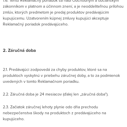
1.6. Tento Reklamačný poriadok sa riadi Obchodným a občianskym
zákonníkom v platnom a účinnom znení, a je neoddeliteľnou prílohou
zmlúv, ktorých predmetom je predaj produktov predávajúcim
kupujúcemu. Uzatvorením kúpnej zmluvy kupujúci akceptuje
Reklamačný poriadok predávajúceho.
2. Záručná doba
2.1. Predávajúci zodpovedá za chyby produktov, ktoré sa na
produktoch vyskytnú v priebehu záručnej doby, a to za podmienok
uvedených v tomto Reklamačnom poriadku.
2.2. Záručná doba je 24 mesiacov (ďalej len „záručná doba").
2.3. Začiatok záručnej lehoty plynie odo dňa prechodu
nebezpečenstva škody na produktoch z predávajúceho na
kupujúceho.