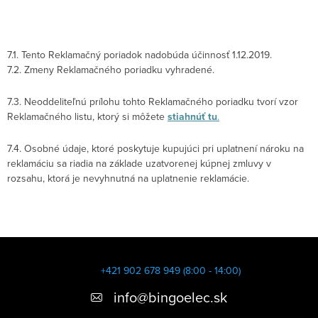
7.1. Tento Reklamačný poriadok nadobúda účinnosť 1.12.2019.
7.2. Zmeny Reklamačného poriadku vyhradené.
7.3. Neoddeliteľnú prílohu tohto Reklamačného poriadku tvorí vzor
Reklamačného listu, ktorý si môžete
stiahnúť tu
.
7.4. Osobné údaje, ktoré poskytuje kupujúci pri uplatnení nároku na
reklamáciu sa riadia na základe uzatvorenej kúpnej zmluvy v
rozsahu, ktorá je nevyhnutná na uplatnenie reklamácie.
Z
á
+421 902 678 949 (8:00 - 14:00)
p
info
@
bingoelec.sk