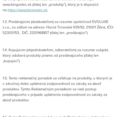
www.bingoelec.sk (ďalej len „produkty"), ktorý je k dispozícii
na
https://www.bingoelec.sk
.
1.3. Predávajúcim (dodávateľom) sa rozumie spoločnosť EVOLUXE
s.r.o., so sídlom na adrese: Horná Trnovská 439/92, 01001 Žilina, IČO:
52300153, DIČ: 2120968817 (ďalej len „predávajúci").
1.4. Kupujúcim (objednávateľom, odberateľom) sa rozumie subjekt,
ktorý odoberá produkty priamo od predávajúceho (ďalej len
„kupujúci").
1.5. Tento reklamačný poriadok sa vzťahuje na produkty, u ktorých je
v záručnej dobe uplatnená zodpovednosť zo záruky za akosť
produktov. Týmto Reklamačným poriadkom sa riadi postup
predávajúceho v prípade uplatnenia zodpovednosti zo záruky za
akosť produktov.