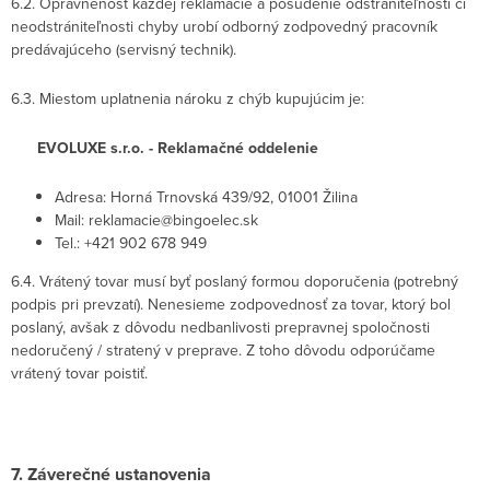
6.2. Oprávnenosť každej reklamácie a posúdenie odstrániteľnosti či
neodstrániteľnosti chyby urobí odborný zodpovedný pracovník
predávajúceho (servisný technik).
6.3. Miestom uplatnenia nároku z chýb kupujúcim je:
EVOLUXE s.r.o. - Reklamačné oddelenie
Adresa: Horná Trnovská 439/92, 01001 Žilina
Mail: reklamacie@bingoelec.sk
Tel.: +421 902 678 949
6.4. Vrátený tovar musí byť poslaný formou doporučenia (potrebný
podpis pri prevzatí). Nenesieme zodpovednosť za tovar, ktorý bol
poslaný, avšak z dôvodu nedbanlivosti prepravnej spoločnosti
nedoručený / stratený v preprave. Z toho dôvodu odporúčame
vrátený tovar poistiť.
7. Záverečné ustanovenia