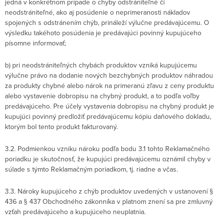
jedná v konkrétnom prípade o chyby odstrániteľné či
neodstrániteľné, ako aj posúdenie o neprimeranosti nákladov
spojených s odstránením chýb, prináleží výlučne predávajúcemu. O
výsledku takéhoto posúdenia je predávajúci povinný kupujúceho
písomne informovať;
b) pri neodstrániteľných chybách produktov vzniká kupujúcemu
výlučne právo na dodanie nových bezchybných produktov náhradou
za produkty chybné alebo nárok na primeranú zľavu z ceny produktu
alebo vystavenie dobropisu na chybný produkt, a to podľa voľby
predávajúceho. Pre účely vystavenia dobropisu na chybný produkt je
kupujúci povinný predložiť predávajúcemu kópiu daňového dokladu,
ktorým bol tento produkt fakturovaný.
3.2. Podmienkou vzniku nároku podľa bodu 3.1 tohto Reklamačného
poriadku je skutočnosť, že kupujúci predávajúcemu oznámil chyby v
súlade s týmto Reklamačným poriadkom, tj. riadne a včas.
3.3. Nároky kupujúceho z chýb produktov uvedených v ustanovení §
436 a § 437 Obchodného zákonníka v platnom znení sa pre zmluvný
vzťah predávajúceho a kupujúceho neuplatnia.