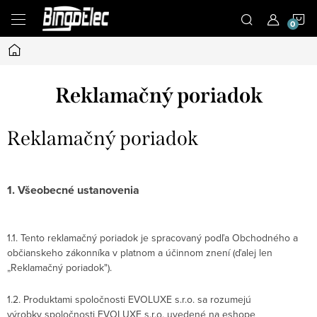
Prejsť
N
na
obsah
Domov
K
Reklamačný poriadok
Reklamačný poriadok
1. Všeobecné ustanovenia
1.1. Tento reklamačný poriadok je spracovaný podľa Obchodného a
občianskeho zákonníka v platnom a účinnom znení (ďalej len
„Reklamačný poriadok").
1.2. Produktami spoločnosti EVOLUXE s.r.o. sa rozumejú
výrobky spoločnosti EVOLUXE s.r.o. uvedené na eshope