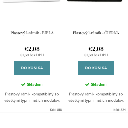
d
k
u
t
k
o
t
v
Plastový 1-rámik - BIELA
Plastový 1-rámik - ČIERNA
o
v
€2,08
€2,08
€1,69 bez DPH
€1,69 bez DPH
DO KOŠÍKA
DO KOŠÍKA
Skladom
Skladom
Plastový rámik kompatibilný so
Plastový rámik kompatibilný so
všetkými typmi našich modulov.
všetkými typmi našich modulov.
Kód:
818
Kód:
824