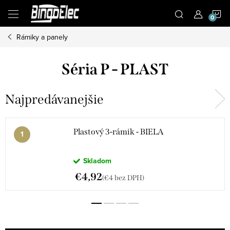
Prejsť
N
na
obsah
Rámiky a panely
K
Séria P - PLAST
Najpredávanejšie
Plastový 3-rámik - BIELA
Skladom
€4,92
(€4 bez DPH)