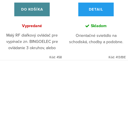
DO KOŠÍKA
DETAIL
Vypredané
Skladom
Malý RF diaľkový ovládač pre
Orientačné svietidlo na
vypínače zn. BINGOELEC pre
schodiská, chodby a podobne.
ovládanie 3 okruhov, alebo
stmievača.
Kód:
458
Kód:
413/BIE