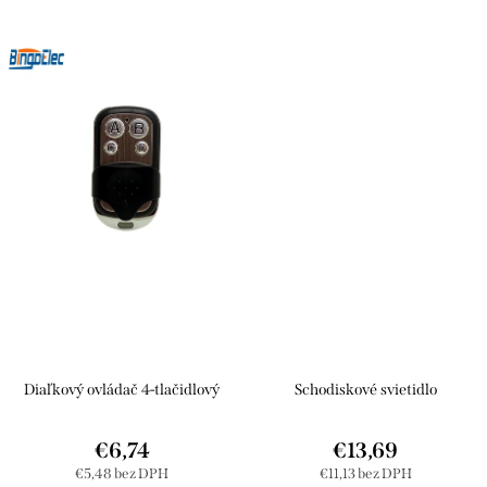
Diaľkový ovládač 4-tlačidlový
Schodiskové svietidlo
€6,74
€13,69
€5,48 bez DPH
€11,13 bez DPH