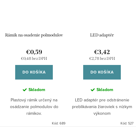
d
k
u
t
k
o
t
v
Rámik na osadenie polmodulov
LED adaptér
o
v
€0,59
€3,42
€0,48 bez DPH
€2,78 bez DPH
DO KOŠÍKA
DO KOŠÍKA
Skladom
Skladom
Plastový rámik určený na
LED adaptér pre odstránenie
osádzanie polmodulov do
preblikávania žiaroviek s nízkym
rámikov.
výkonom
Kód:
689
Kód:
527