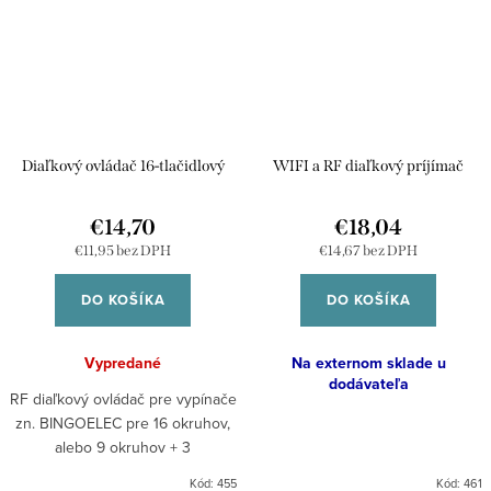
Diaľkový ovládač 16-tlačidlový
WIFI a RF diaľkový príjímač
€14,70
€18,04
€11,95 bez DPH
€14,67 bez DPH
DO KOŠÍKA
DO KOŠÍKA
Vypredané
Na externom sklade u
dodávateľa
RF diaľkový ovládač pre vypínače
zn. BINGOELEC pre 16 okruhov,
alebo 9 okruhov + 3
stmievače/ovládače na žalúzie.
Kód:
455
Kód:
461