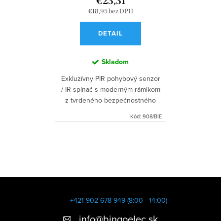
€23,31
€18,95 bez DPH
DETAIL
Skladom
Exkluzívny PIR pohybový senzor
/ IR spínač s moderným rámikom
z tvrdeného bezpečnostného
skla.
Kód:
908/BIE
O
v
l
á
Z
d
á
+421 902 678 949 (8:00 - 14:00)
a
p
info
@
bingoelec.sk
c