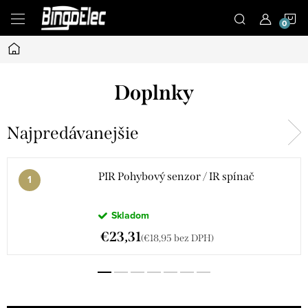
Prejsť
N
na
obsah
Domov
K
Doplnky
Najpredávanejšie
PIR Pohybový senzor / IR spínač
Skladom
€23,31
(€18,95 bez DPH)