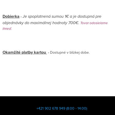
Dobierka
Je spoplatnená sumou 1€ a je dostupná pre
-
objednávky do maximálnej hodnoty 700€.
Tovar odosielame
ihneď.
Okamžité platby kartou
-
Dostupné v blízkej dobe.
Z
á
+421 902 678 949 (8:00 - 14:00)