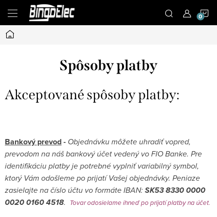
Prejsť
N
na
obsah
Domov
K
Spôsoby platby
Akceptované
spôsoby platby:
Bankový prevod
-
Objednávku môžete uhradiť vopred,
prevodom na náš bankový účet vedený vo FIO Banke. Pre
identifikáciu platby je potrebné vyplniť variabilný symbol,
ktorý Vám odošleme po prijatí Vašej objednávky. Peniaze
zasielajte na číslo účtu vo formáte IBAN:
SK53 8330 0000
0020 0160 4518
.
Tovar odosielame ihneď po prijatí platby na účet.