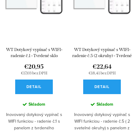
d
o
u
d
k
u
t
k
o
t
v
WT Dotykový vypínač s WIFI-
WT Dotykový vypínač s WIFI-
o
radenie č.1 - Tvrdené sklo
radenie č.5 (2 okruhy) - Tvrdené
sklo
v
€20,95
€22,64
€17,03 bez DPH
€18,41 bez DPH
DETAIL
DETAIL
Skladom
Skladom
Inovovaný dotykový vypínač s
Inovovaný dotykový vypínač s
WIFI funkciou - radenie č.1 s
WIFI funkciou - radenie č.5 ( 2
panelom z tvrdeného
svetelné okruhy) s panelom z
bezpečnostného skla a modrým
tvrdeného bezpečnostného skla