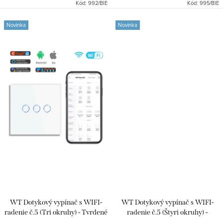
Kód:
992/BIE
Kód:
995/BIE
indikačným LED podsvietením.
a modrým indikačným LED
podsvietením.
Novinka
Novinka
WT Dotykový vypínač s WIFI-
WT Dotykový vypínač s WIFI-
radenie č.5 (Tri okruhy) - Tvrdené
radenie č.5 (Štyri okruhy) -
sklo
Tvrdené sklo