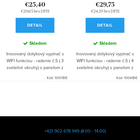
€25,40
€29,75
€20,65 bez DPH
€24,19 bez DPH
DETAIL
DETAIL
Skladom
Skladom
Inovovaný dotykový vypínač s
Inovovaný dotykový vypínač s
WIFI funkciou - radenie č.5 ( 3
WIFI funkciou - radenie č.5 ( 4
svetelné okruhy) s panelom z
svetelné okruhy) s panelom z
tvrdeného bezpečnostného skla
tvrdeného bezpečnostného skla
Kód:
1001/BIE
Kód:
1004/BIE
a modrým indikačným LED
a modrým indikačným LED
podsvietením.
podsvietením.
O
v
l
á
Z
d
á
+421 902 678 949 (8:00 - 14:00)
a