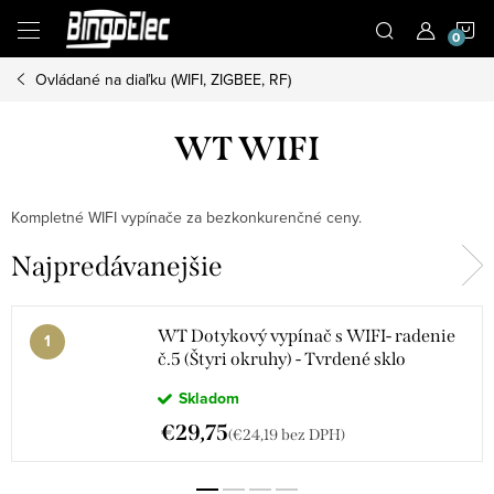
Prejsť
N
na
obsah
Ovládané na diaľku (WIFI, ZIGBEE, RF)
K
WT WIFI
Kompletné WIFI vypínače za bezkonkurenčné ceny.
Najpredávanejšie
WT Dotykový vypínač s WIFI- radenie
č.5 (Štyri okruhy) - Tvrdené sklo
Skladom
€29,75
(€24,19 bez DPH)