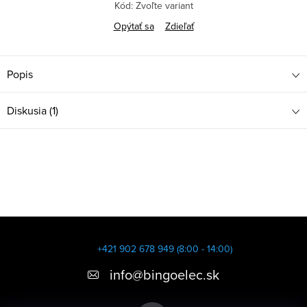
Kód:
Zvoľte variant
Opýtať sa
Zdieľať
Popis
Diskusia (1)
Z
á
+421 902 678 949 (8:00 - 14:00)
p
info
@
bingoelec.sk
ä