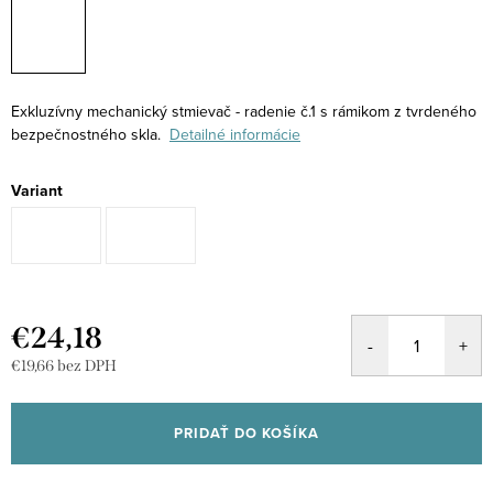
Exkluzívny mechanický stmievač - radenie č.1 s rámikom z tvrdeného
bezpečnostného skla.
Detailné informácie
Variant
€24,18
€19,66 bez DPH
Jednotková
cena:
PRIDAŤ DO KOŠÍKA