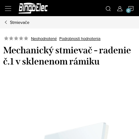
Prejsť
N
na
obsah
Stmievače
K
Podrobnosti hodnotenia
Neohodnotené
Mechanický stmievač - radenie
č.1 v sklenenom rámiku