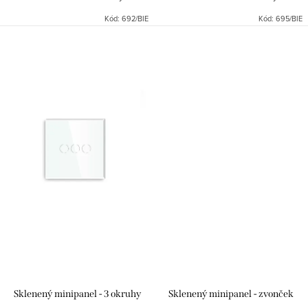
hliníkových rámikov pre dotykové
hliníkových rámikov pre dotykové
Kód:
692/BIE
Kód:
695/BIE
vypínače s jedným okruhom
vypínače s dvoma okruhmi
Sklenený minipanel - 3 okruhy
Sklenený minipanel - zvonček