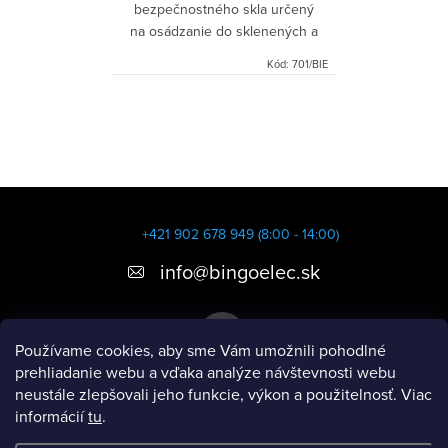
bezpečnostného skla určený
na osádzanie do sklenených a
hliníkových rámikov pre dotykové
Kód:
701/BIE
ovládače na rolety/žalúzie
O
v
l
á
Z
d
á
+421 902 678 949 (8:00 - 14:00)
a
p
info
@
bingoelec.sk
c
ä
i
e
t
Používame cookies, aby sme Vám umožnili pohodlné
p
i
prehliadanie webu a vďaka analýze návštevnosti webu
r
neustále zlepšovali jeho funkcie, výkon a použitelnosť. Viac
e
v
informácií
tu
.
Informácie pre vás
k