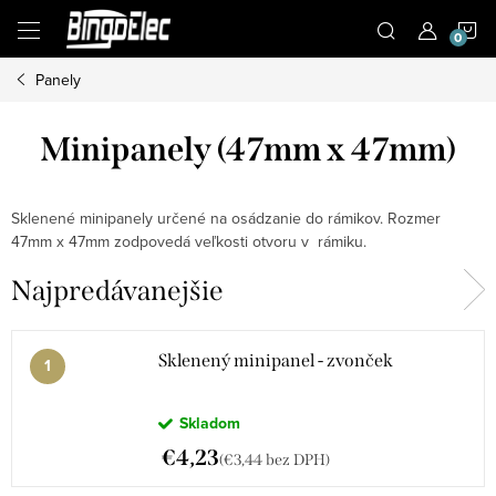
Prejsť
N
na
obsah
Panely
K
Minipanely (47mm x 47mm)
Sklenené minipanely určené na osádzanie do rámikov. Rozmer
47mm x 47mm zodpovedá veľkosti otvoru v rámiku.
Najpredávanejšie
Sklenený minipanel - zvonček
Skladom
€4,23
(€3,44 bez DPH)