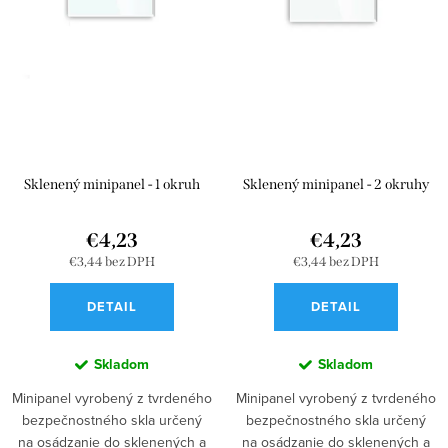
r
d
o
u
d
k
u
t
k
o
t
v
Sklenený minipanel - 1 okruh
Sklenený minipanel - 2 okruhy
o
v
€4,23
€4,23
€3,44 bez DPH
€3,44 bez DPH
DETAIL
DETAIL
Skladom
Skladom
Minipanel vyrobený z tvrdeného
Minipanel vyrobený z tvrdeného
bezpečnostného skla určený
bezpečnostného skla určený
na osádzanie do sklenených a
na osádzanie do sklenených a