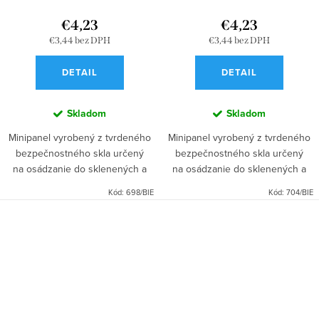
€4,23
€4,23
€3,44 bez DPH
€3,44 bez DPH
DETAIL
DETAIL
Skladom
Skladom
Minipanel vyrobený z tvrdeného
Minipanel vyrobený z tvrdeného
bezpečnostného skla určený
bezpečnostného skla určený
na osádzanie do sklenených a
na osádzanie do sklenených a
hliníkových rámikov pre dotykové
hliníkových rámikov pre dotykové
Kód:
698/BIE
Kód:
704/BIE
vypínače s troma okruhmi
zvončeky