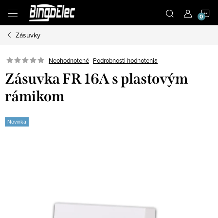
Prejsť
N
na
obsah
Zásuvky
K
Podrobnosti hodnotenia
Neohodnotené
Zásuvka FR 16A s plastovým
rámikom
Novinka