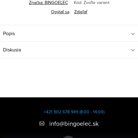
Značka:
BINGOELEC
Kód:
Zvoľte variant
Opýtať sa
Zdieľať
Popis
Diskusia
Z
á
+421 902 678 949 (8:00 - 14:00)
p
info
@
bingoelec.sk
ä