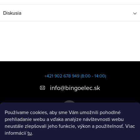
Diskusia
Z
á
+421 902 678 949 (8:00 - 14:00)
p
info
@
bingoelec.sk
ä
t
Používame cookies, aby sme Vám umožnili pohodlné
i
prehliadanie webu a vďaka analýze návštevnosti webu
neustále zlepšovali jeho funkcie, výkon a použitelnosť. Viac
e
informácií
tu
.
Informácie pre vás