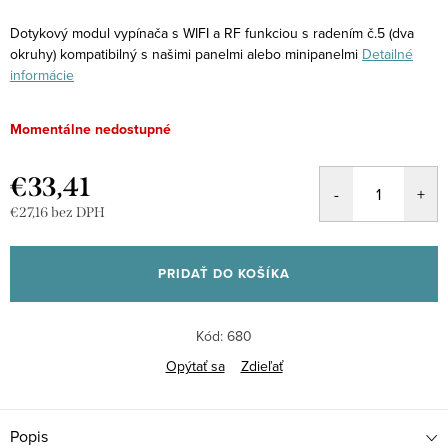
Dotykový modul vypínača s WIFI a RF funkciou s radením č.5 (dva
okruhy) kompatibilný s našimi panelmi alebo minipanelmi
Detailné
informácie
Momentálne nedostupné
€33,41
€27,16 bez DPH
Jednotková
cena:
PRIDAŤ DO KOŠÍKA
Kód:
680
Opýtať sa
Zdieľať
Popis