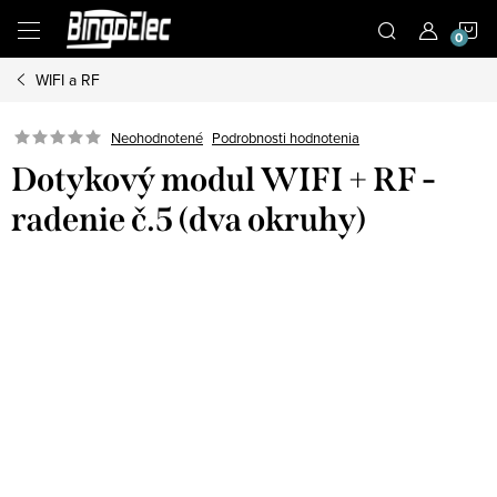
Prejsť
N
na
obsah
WIFI a RF
K
Podrobnosti hodnotenia
Neohodnotené
Dotykový modul WIFI + RF -
radenie č.5 (dva okruhy)