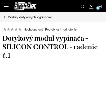
Prejsť
N
na
obsah
Moduly dotykových vypínačov
K
Podrobnosti hodnotenia
Neohodnotené
Dotykový modul vypínača -
SILICON CONTROL - radenie
č.1