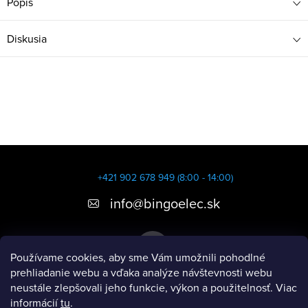
Popis
Diskusia
Z
á
+421 902 678 949 (8:00 - 14:00)
p
info
@
bingoelec.sk
ä
t
Používame cookies, aby sme Vám umožnili pohodlné
i
prehliadanie webu a vďaka analýze návštevnosti webu
neustále zlepšovali jeho funkcie, výkon a použitelnosť. Viac
e
informácií
tu
.
Informácie pre vás