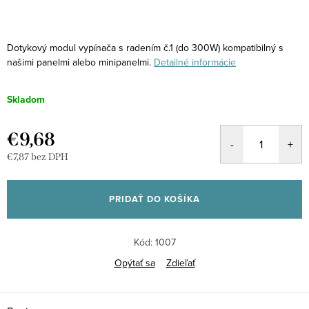
Dotykový modul vypínača s radením č.1 (do 300W) kompatibilný s
našimi panelmi alebo minipanelmi.
Detailné informácie
Skladom
€9,68
€7,87 bez DPH
Jednotková
cena:
PRIDAŤ DO KOŠÍKA
Kód:
1007
Opýtať sa
Zdieľať