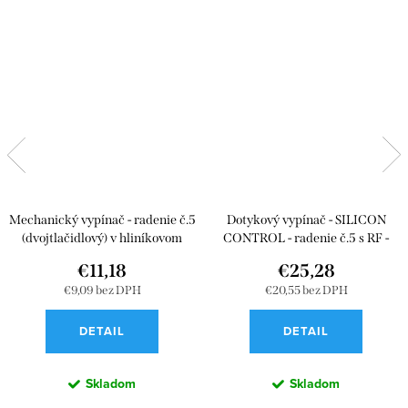
Mechanický vypínač - radenie č.5
Dotykový vypínač - SILICON
(dvojtlačidlový) v hliníkovom
CONTROL - radenie č.5 s RF -
rámiku
Tvrdené sklo
€11,18
€25,28
€9,09 bez DPH
€20,55 bez DPH
DETAIL
DETAIL
Skladom
Skladom