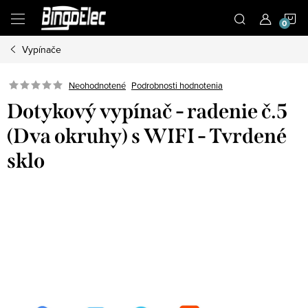
Prejsť
N
na
obsah
Vypínače
K
Podrobnosti hodnotenia
Neohodnotené
Dotykový vypínač - radenie č.5
(Dva okruhy) s WIFI - Tvrdené
sklo