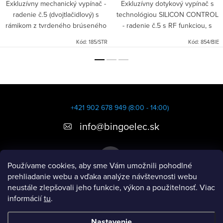
Exkluzívny mechanický vypínač -
Exkluzívny dotykový vypínač s
radenie č.5 (dvojtlačidlový) s
technológiou SILICON CONTROL
rámikom z tvrdeného brúseného
- radenie č.5 s RF funkciou, s
hliníka.
panelom z tvrdeného
Kód:
185/STR
Kód:
854/BIE
bezpečnostného skla a modrým
indikačným LED podsvietením.
Z
á
+421 902 678 949 (8:00 - 14:00)
p
info
@
bingoelec.sk
ä
t
Používame cookies, aby sme Vám umožnili pohodlné
i
prehliadanie webu a vďaka analýze návštevnosti webu
neustále zlepšovali jeho funkcie, výkon a použitelnosť. Viac
e
informácií
tu
.
Informácie pre vás
Nastavenie