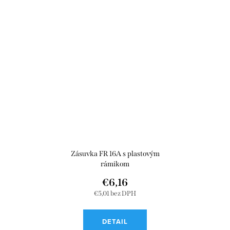
Zásuvka FR 16A s plastovým
rámikom
€6,16
€5,01 bez DPH
DETAIL