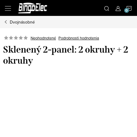
Prejsť
N
na
obsah
Dvojnásobné
K
Podrobnosti hodnotenia
Neohodnotené
Sklenený 2-panel: 2 okruhy + 2
okruhy