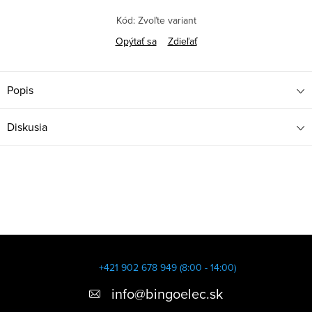
Kód:
Zvoľte variant
Opýtať sa
Zdieľať
Popis
Diskusia
Z
á
+421 902 678 949 (8:00 - 14:00)
p
info
@
bingoelec.sk