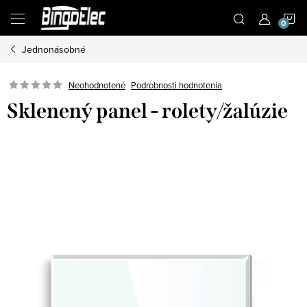
Prejsť
N
na
obsah
Jednonásobné
K
Podrobnosti hodnotenia
Neohodnotené
Sklenený panel - rolety/žalúzie