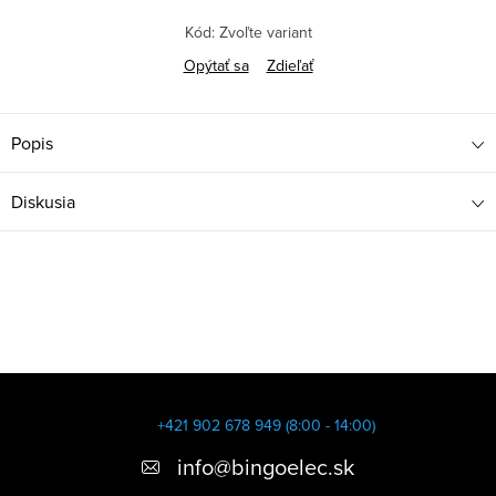
Kód:
Zvoľte variant
Opýtať sa
Zdieľať
Popis
Diskusia
Z
á
+421 902 678 949 (8:00 - 14:00)
p
info
@
bingoelec.sk