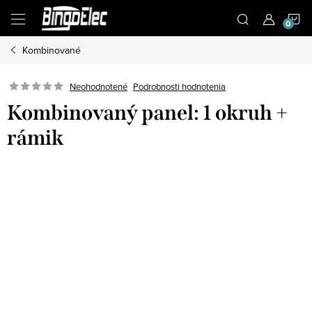
Prejsť
N
na
obsah
Kombinované
K
Podrobnosti hodnotenia
Neohodnotené
Kombinovaný panel: 1 okruh +
rámik