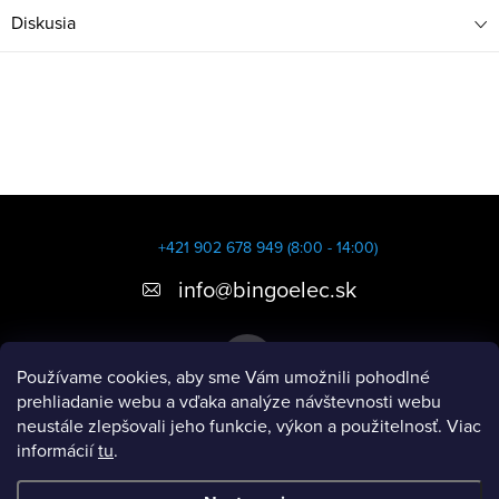
Diskusia
Z
á
+421 902 678 949 (8:00 - 14:00)
p
info
@
bingoelec.sk
ä
t
Používame cookies, aby sme Vám umožnili pohodlné
i
prehliadanie webu a vďaka analýze návštevnosti webu
neustále zlepšovali jeho funkcie, výkon a použitelnosť. Viac
e
informácií
tu
.
Informácie pre vás