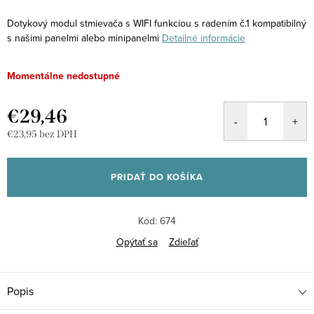
Dotykový modul stmievača s WIFI funkciou s radením č.1 kompatibilný
s našimi panelmi alebo minipanelmi
Detailné informácie
Momentálne nedostupné
€29,46
€23,95 bez DPH
Jednotková
cena:
PRIDAŤ DO KOŠÍKA
Kód:
674
Opýtať sa
Zdieľať
Popis