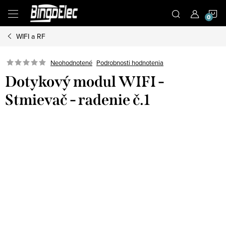
Prejsť
N
na
obsah
WIFI a RF
K
Podrobnosti hodnotenia
Neohodnotené
Dotykový modul WIFI -
Stmievač - radenie č.1