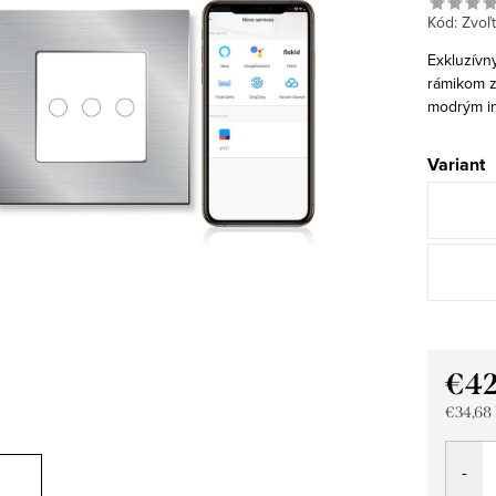
Kód:
Zvoľt
Exkluzívny
rámikom z
modrým in
Variant
€42
€34,68
Jedno
cena: