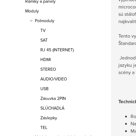
Rámiky a panely
microcom
Moduly
sú stálo
Polmoduly
najkvali
TV
Tento vy
SAT
Štandard
RJ 45 (INTERNET)
Jednodu
HDMI
jazyku 
STEREO
scény a 
AUDIO/VIDEO
USB
Zásuvka 2PIN
Technic
SLÚCHADLÁ
Ro
Záslepky
Na
TEL
Ma