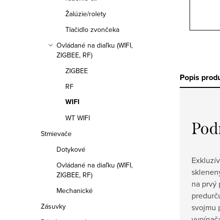
Žalúzie/rolety
Tlačidlo zvončeka
Ovládané na diaľku (WIFI,
ZIGBEE, RF)
ZIGBEE
Popis prod
RF
WIFI
WT WIFI
Pod
Stmievače
Dotykové
Exkluzí
Ovládané na diaľku (WIFI,
sklenený
ZIGBEE, RF)
na prvý 
Mechanické
predurč
Zásuvky
svojmu 
vypínač