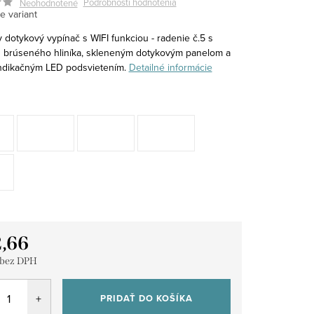
Podrobnosti hodnotenia
Neohodnotené
e variant
 dotykový vypínač s WIFI funkciou - radenie č.5 s
 brúseného hliníka, skleneným dotykovým panelom a
dikačným LED podsvietením.
Detailné informácie
,66
 bez DPH
tková
PRIDAŤ DO KOŠÍKA