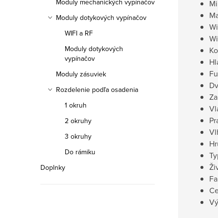
Moduly mechanických vypínačov
Mi
Ma
Moduly dotykových vypínačov
Wi
WIFI a RF
Wi
Moduly dotykových
Ko
vypínačov
Hl
Fu
Moduly zásuviek
Dv
Rozdelenie podľa osadenia
Za
1 okruh
Vl
Pr
2 okruhy
Vl
3 okruhy
Hr
Do rámiku
Ty
Ži
Doplnky
Fa
Ce
Vý