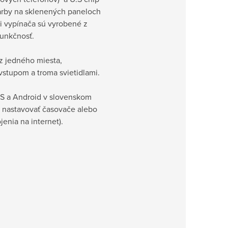
Farby na sklenených paneloch
ri vypínača sú vyrobené z
 funkčnosť.
z jedného miesta,
vstupom a troma svietidlami.
S a Android v slovenskom
, nastavovať časovače alebo
jenia na internet).