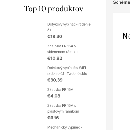
Schéma 
Top 10 produktov
Dotykový vypínač - radenie
č.1
€19,30
Zásuvka FR 16A v
sklenenom rámiku
€10,82
Dotykový vypínač s WIFI-
radenie č.1 - Tvrdené sklo
€30,39
Zásuvka FR 16A
€4,08
Zásuvka FR 16A s
plastovým rámikom
€6,16
Mechanický vypínač -