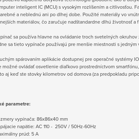
puter inteligent IC (MCU) s vysokým rozlíšením a citlivosťou. 
farebné a neblednú ani po dlhej dobe. Použité materiály vo vnút
tnejších materiálov, čo zaručuje nadštandardne dlhú životnosť a
pínač sa používa hlavne na ovládanie troch svetelných okruhov 
ne sa tieto vypínače používajú pre menšie miestnosti s jedným 
chým spárovaním aplikácie dostupnej pre operačné systémy IO
je možné ovládať osvetlenie diaľkovo prostredníctvom smartfónu
to aj keď ste stovky kilometrov od domova (za predpokladu pripo
ké parametre:
zmery vypínača: 86x86x40 mm
pájacie napätie: AC 110 - 250V / 50Hz-60Hz
ximálny prúd: 5 A