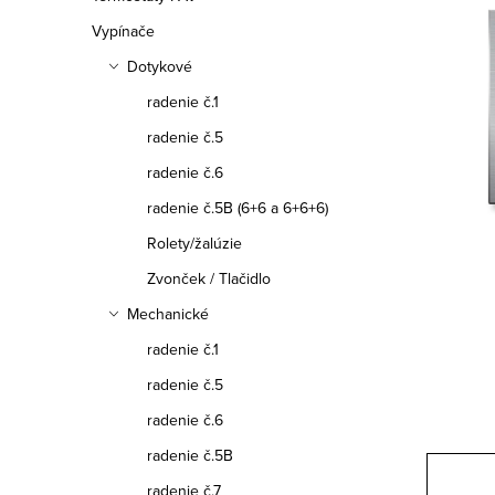
a
Vypínače
n
Dotykové
e
radenie č.1
l
radenie č.5
radenie č.6
radenie č.5B (6+6 a 6+6+6)
Rolety/žalúzie
Zvonček / Tlačidlo
Mechanické
radenie č.1
radenie č.5
radenie č.6
radenie č.5B
radenie č.7