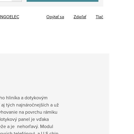
INGOELEC
Opýtať sa
Zdieľať
Tlač
ho hliníka a dotykovým
aj tých najnáročnejších a už
ryhovanie na povrchu rámiku
dotykový panel je vďaka
eže a je nehorľavý. Modul
ových telefónov) a U.S chip