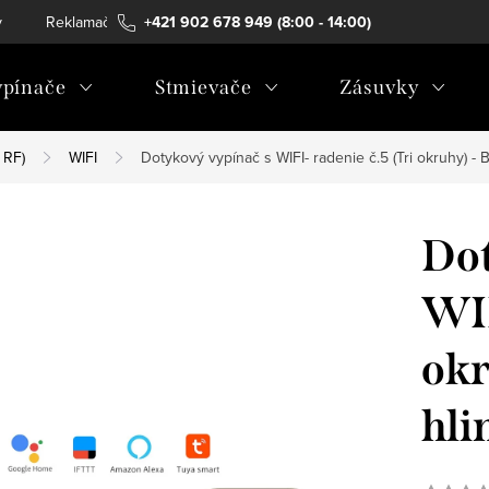
v
Reklamačný poriadok
+421 902 678 949 (8:00 - 14:00)
Alternatívne riešenie sporov
Co
pínače
Stmievače
Zásuvky
 RF)
WIFI
Dotykový vypínač s WIFI- radenie č.5 (Tri okruhy) - 
Dot
WIF
okr
hli