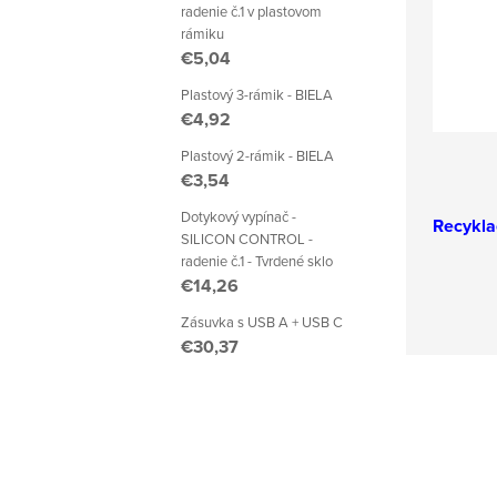
radenie č.1 v plastovom
rámiku
€5,04
Plastový 3-rámik - BIELA
€4,92
Plastový 2-rámik - BIELA
€3,54
Dotykový vypínač -
Recykla
SILICON CONTROL -
radenie č.1 - Tvrdené sklo
€14,26
Zásuvka s USB A + USB C
€30,37