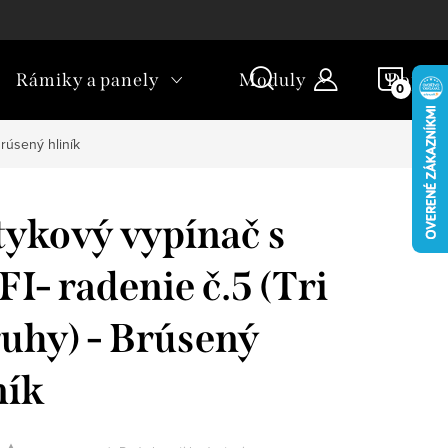
okies
Spôsoby doručenia
Množstevné zľavy
Spôsoby p
NÁKU
Rámiky a panely
Moduly
Dopln
KOŠÍ
Brúsený hliník
ykový vypínač s
I- radenie č.5 (Tri
uhy) - Brúsený
ník