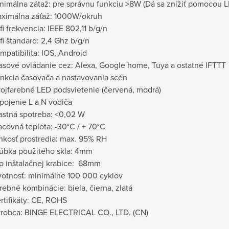
nimálna zátaž: pre správnu funkciu
>8W (Dá sa znížiť pomocou L
ximálna záťaž: 1000W/okruh
fi frekvencia: IEEE 802,11 b/g/n
fi štandard: 2,4 Ghz b/g/n
mpatibilita: IOS, Android
asové ovládanie cez: Alexa, Google home, Tuya a ostatné IFTTT
nkcia časovača a nastavovania scén
ojfarebné LED podsvietenie (červená, modrá)
pojenie L a N vodiča
astná spotreba: <0,02 W
acovná teplota: -30°C / + 70°C
hkosť prostredia: max. 95% RH
úbka použitého skla: 4mm
p inštalačnej krabice: 68mm
votnosť: minimálne 100 000 cyklov
rebné kombinácie: biela, čierna, zlatá
rtifikáty: CE, ROHS
robca: BINGE ELECTRICAL CO., LTD. (CN)