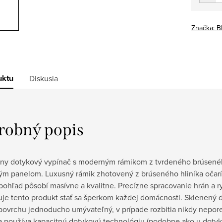
Značka:
B
uktu
Diskusia
robný popis
vny dotykový vypínač s moderným rámikom z tvrdeného brúsené
m panelom. Luxusný rámik zhotovený z brúseného hliníka očarí 
pohľad pôsobí masívne a kvalitne. Precízne spracovanie hrán a 
uje tento produkt stať sa šperkom každej domácnosti. Sklenený 
povrchu jednoducho umývateľný, v prípade rozbitia nikdy nepor
a používa kapacitnú dotykovú technológiu (podobne ako u dotyk