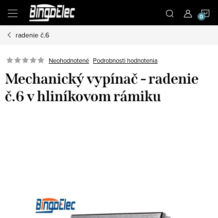
Prejsť
N
na
obsah
radenie č.6
K
Podrobnosti hodnotenia
Neohodnotené
Mechanický vypínač - radenie
č.6 v hliníkovom rámiku