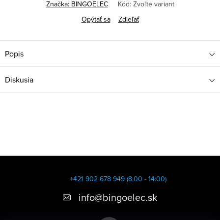
Značka:
BINGOELEC
Kód:
Zvoľte variant
Opýtať sa
Zdieľať
Popis
Diskusia
Z
á
+421 902 678 949 (8:00 - 14:00)
p
info
@
bingoelec.sk
ä