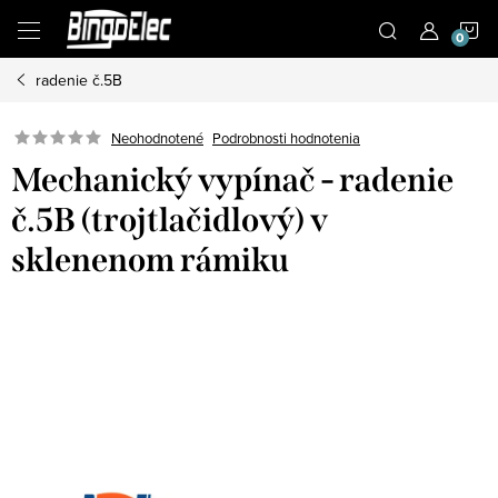
Prejsť
N
na
obsah
radenie č.5B
K
Podrobnosti hodnotenia
Neohodnotené
Mechanický vypínač - radenie
č.5B (trojtlačidlový) v
sklenenom rámiku