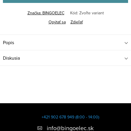
Značka:
BINGOELEC
Kód:
Zvoľte variant
Opýtať sa
Zdieľať
Popis
Diskusia
Z
á
+421 902 678 949 (8:00 - 14:00)
p
info
@
bingoelec.sk