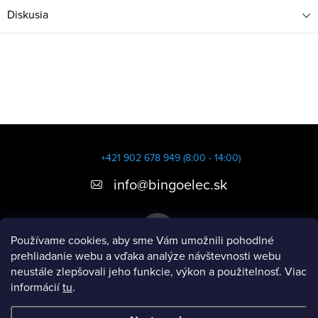
Diskusia
Z
á
+421 902 678 949 (8:00 - 14:00)
p
info
@
bingoelec.sk
ä
t
Používame cookies, aby sme Vám umožnili pohodlné
i
prehliadanie webu a vďaka analýze návštevnosti webu
neustále zlepšovali jeho funkcie, výkon a použitelnosť. Viac
e
informácií
tu
.
Informácie pre vás