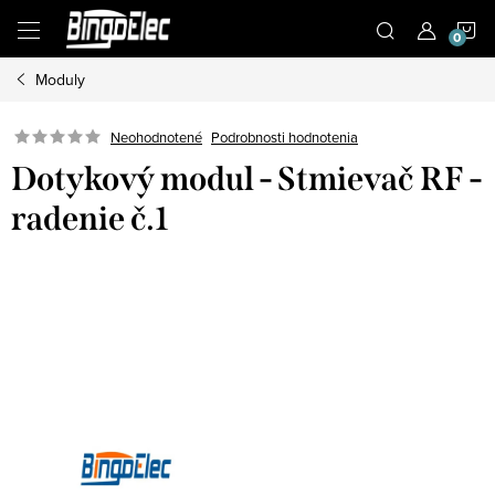
Prejsť
N
na
obsah
Moduly
K
Podrobnosti hodnotenia
Neohodnotené
Dotykový modul - Stmievač RF -
radenie č.1