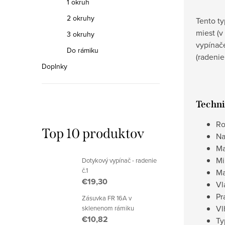
1 okruh
2 okruhy
Tento ty
miest (
3 okruhy
vypínač
Do rámiku
(radenie
Doplnky
Techni
Ro
Top 10 produktov
Na
Ma
Mi
Dotykový vypínač - radenie
č.1
Ma
€19,30
Vl
Pr
Zásuvka FR 16A v
Vl
sklenenom rámiku
€10,82
Ty