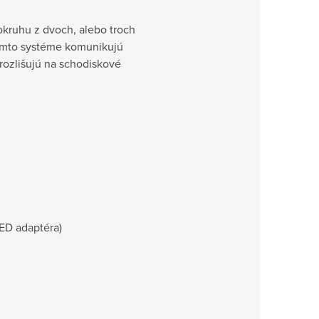
okruhu z dvoch, alebo troch
tomto systéme komunikujú
ozlišujú na schodiskové
ED adaptéra)