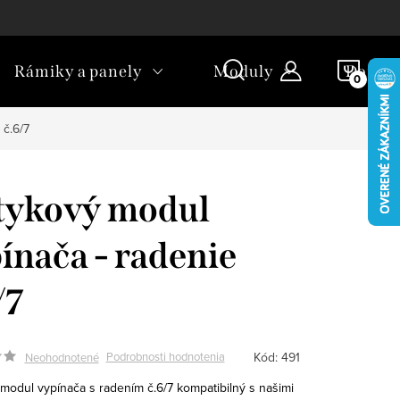
okies
Spôsoby doručenia
Množstevné zľavy
Spôsoby p
NÁKU
Rámiky a panely
Moduly
Dopln
KOŠÍ
 č.6/7
tykový modul
ínača - radenie
/7
Kód:
491
Podrobnosti hodnotenia
Neohodnotené
modul vypínača s radením č.6/7 kompatibilný s našimi