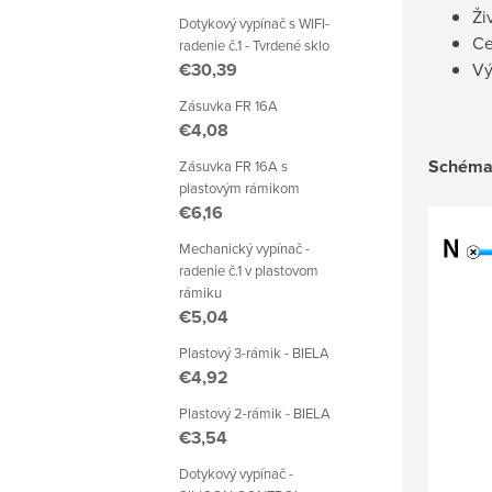
Ži
Dotykový vypínač s WIFI-
Ce
radenie č.1 - Tvrdené sklo
€30,39
Vý
Zásuvka FR 16A
€4,08
Schéma 
Zásuvka FR 16A s
plastovým rámikom
€6,16
Mechanický vypínač -
radenie č.1 v plastovom
rámiku
€5,04
Plastový 3-rámik - BIELA
€4,92
Plastový 2-rámik - BIELA
€3,54
Dotykový vypínač -