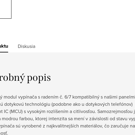
uktu
Diskusia
robný popis
ý modul vypínača s radením č. 6/7 kompatibilný s našimi panelm
nú dotykovú technológiu (podobne ako u dotykových telefónov)
nt IC (MCU) s vysokým rozlíšením a citlivosťou. Samozrejmosťou 
 modrou farbou, ktorej intenzita sa mení v závislosti od stavu vy
ypínača sú vyrobené z najkvalitnejších materiálov, čo zaručuje 
nosť.