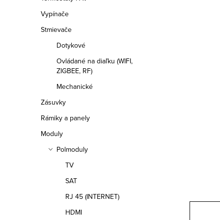
a
Vypínače
n
Stmievače
e
Dotykové
l
Ovládané na diaľku (WIFI,
ZIGBEE, RF)
Mechanické
Zásuvky
Rámiky a panely
Moduly
Polmoduly
TV
SAT
RJ 45 (INTERNET)
HDMI