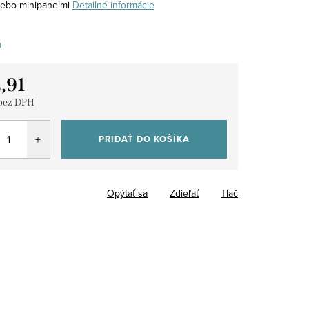
lebo minipanelmi
Detailné informácie
m
,91
 bez DPH
tková
PRIDAŤ DO KOŠÍKA
Opýtať sa
Zdieľať
Tlač