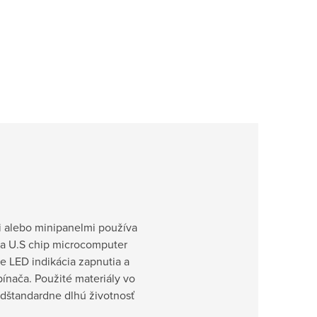
i alebo minipanelmi
používa
 a U.S chip microcomputer
je LED indikácia zapnutia a
pínača. Použité materiály vo
nadštandardne dlhú životnosť