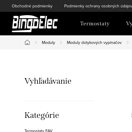
Prejsť
Obchodné podmienky
Podmienky ochrany osobných údajo
na
obsah
Termostaty
Vy
Moduly
Moduly dotykových vypínačov
Domov
B
o
Vyhľadávanie
č
n
ý
Preskočiť
Kategórie
kategórie
p
Termostaty FAV