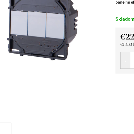
panelmi a
Sklado
€22
€18,63
Jedno
cena: