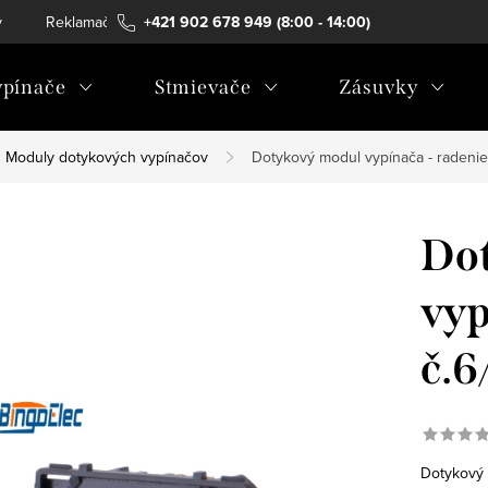
v
Reklamačný poriadok
+421 902 678 949 (8:00 - 14:00)
Alternatívne riešenie sporov
Co
pínače
Stmievače
Zásuvky
Moduly dotykových vypínačov
Dotykový modul vypínača - radenie
Do
vyp
č.6
Dotykový 