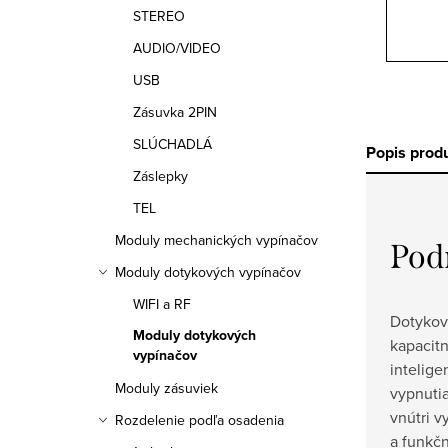
STEREO
AUDIO/VIDEO
USB
Zásuvka 2PIN
SLÚCHADLÁ
Popis prod
Záslepky
TEL
Moduly mechanických vypínačov
Pod
Moduly dotykových vypínačov
WIFI a RF
Dotykov
Moduly dotykových
kapacit
vypínačov
intelige
Moduly zásuviek
vypnutia
vnútri v
Rozdelenie podľa osadenia
a funkč