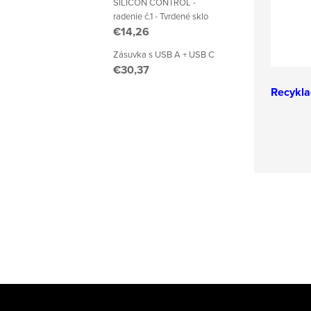
SILICON CONTROL -
radenie č.1 - Tvrdené sklo
€14,26
Zásuvka s USB A + USB C
€30,37
Recykla
Z