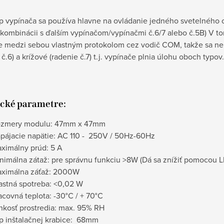
p vypínača sa používa hlavne na ovládanie jedného svetelného 
v kombinácii s ďalším vypínačom/vypínačmi č.6/7 alebo č.5B) V 
e medzi sebou vlastným protokolom cez vodič COM, takže sa ner
 č.6) a krížové (radenie č.7) t.j. vypínače plnia úlohu oboch typov.
cké parametre:
zmery modulu: 47mm x 47mm
pájacie napätie: AC 110 - 250V / 50Hz-60Hz
ximálny prúd: 5 A
nimálna zátaž: pre správnu funkciu
>8W (Dá sa znížiť pomocou L
ximálna záťaž: 2000W
astná spotreba: <0,02 W
acovná teplota: -30°C / + 70°C
hkosť prostredia: max. 95% RH
p inštalačnej krabice: 68mm